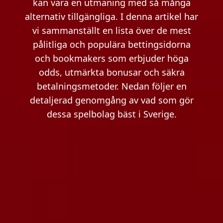
kan vara en utmaning med så många
alternativ tillgängliga. I denna artikel har
vi sammanställt en lista över de mest
pålitliga och populära bettingsidorna
och bookmakers som erbjuder höga
odds, utmärkta bonusar och säkra
betalningsmetoder. Nedan följer en
detaljerad genomgång av vad som gör
dessa spelbolag bäst i Sverige.