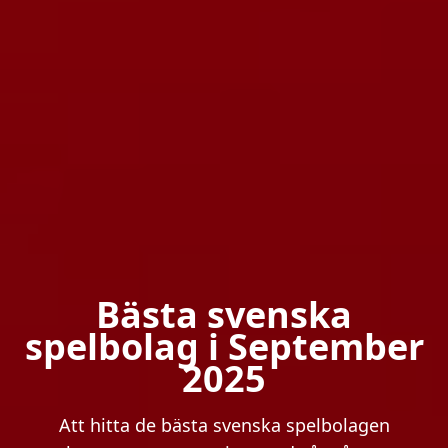
Bästa svenska
spelbolag i September
2025
Att hitta de bästa svenska spelbolagen